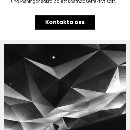
sina lösningar säkra på ett kostnadseffektivt sätt.
Kontakta oss